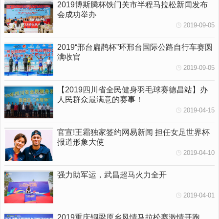
2019博斯腾杯铁门关市半程马拉松新闻发布
会成功举办
2019-09-05
2019“邢台扁鹊杯”环邢台国际公路自行车赛圆
满收官
2019-09-05
【2019四川省全民健身羽毛球赛德昌站】办
人民群众最满意的赛事！
2019-04-15
官宣!王霜独家签约网易新闻 担任女足世界杯
报道形象大使
2019-04-10
强力助军运，武昌超马火力全开
2019-04-01
2019重庆铜梁原乡风情马拉松赛激情开跑