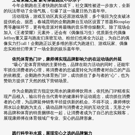
王者荣耀元素 新奇体验跑友不亦乐乎
今年企鹅跑在王者快跑的加成下，社交属性被进一步放大，全新
的玩法带动了全场气氛，引爆了这一场夏日热力嘉年华。
活动现场，游戏互动区真实还原游戏场景，多个项目为交友破冰
提供机会。据悉，春城昆明的企鹅跑舞台互动区设置了答题和cosplay
秀等趣味环节，更有电音派对将最嗨的音乐带你燥翻天。除了现场会
加入《王者荣耀》元素外，还会有《偶像练习生》优质新生代偶像
Jeffrey董又霖与跑友们亲密互动。粉丝们也将全力以赴，为自己的偶
像实力打call！企鹅跑正以更多维的形式为跑迷们、游戏玩家、偶像
忠实粉丝们带来了一场全新的娱乐嘉年华。
依托体育
热门
IP
，康师傅实现品牌影响力的在运动场的外延
“吸心”是体育营销的主要特色，品牌在助力活动的同时，还能牢
牢抓住消费者的心理，将消费者的忠诚度转化为消费者对自己的产品
的依赖度。企鹅跑作为体育热门IP，成功抓住了参与者的“心”，也为
赞助方提供了天然的线下营销场景。
作为企鹅跑官方指定饮用水的康师傅饮用水，依托热门IP精准实
现产品植入，输出符合当代青年的健康科学运动观念，成功抓住消费
者的心理，为品牌延伸销售半径提供新的机会。不得不说，康师傅饮
用水以企鹅跑为支点，撬动品牌与消费者之间的互动交流，无形之中
将品牌和体育的特质捆绑在一起，让消费者成为了自己的忠实顾客，
展现康师傅在体育领域广专业、安心的品牌形象。
践行科学补水观，展现安心之选的品牌魅力