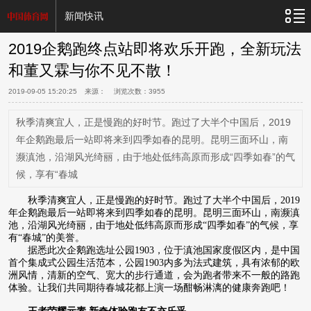
新闻快讯
2019企鹅跑终点站即将欢乐开跑，全新玩法
和董又霖与你不见不散！
2019-09-05 15:20:25
来源： 浏览次数：
3955
秋季清爽宜人，正是慢跑的好时节。跑过了大半个中国后，2019
年企鹅跑最后一站即将来到四季如春的昆明。昆明三面环山，南
濒滇池，沿湖风光绮丽，由于地处低纬高原而形成“四季如春”的气
候，享有“春城
秋季清爽宜人，正是慢跑的好时节。跑过了大半个中国后，2019
年企鹅跑最后一站即将来到四季如春的昆明。昆明三面环山，南濒滇
池，沿湖风光绮丽，由于地处低纬高原而形成“四季如春”的气候，享
有“春城”的美誉。
据悉此次企鹅跑选址公园1903，位于滇池国家度假区内，是中国
首个集成式公园生活范本，公园1903内多为法式建筑，具有浓郁的欧
洲风情，清新的空气、宽大的步行通道，会为跑者带来不一般的路跑
体验。让我们共同期待春城花都上演一场酣畅淋漓的健康奔跑吧！