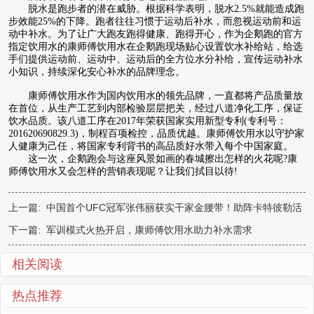
脱水是跑步者的潜在威胁。根据科学表明，脱水2.5%就能造成跑
步效能25%的下降。跑者往往习惯于运动后补水，而忽视运动前和运
动中补水。为了让广大跑友跑得健康、跑得开心，作为企鹅跑的官方
指定饮用水的康师傅饮用水在企鹅跑现场贴心设置饮水补给站，给选
手们提供运动前、运动中、运动后的全方位水分补给，宣传运动补水
小知识，持续深化安心补水的品牌理念。
康师傅饮用水作为国内饮用水的领先品牌，一直都将产品质量放
在首位，从生产工艺到内部检验层层把关，经过八道净化工序，保证
饮水品质。该八道工序在2017年荣获国家实用新型专利(专利号：
201620690829.3)，制程百项检控，品质优越。康师傅饮用水以守护家
人健康为己任，将国家专利背书的高品质好水带入每个中国家庭。
这一次，企鹅跑会与这座风景如画的春城擦出怎样的火花呢?康
师傅饮用水又会怎样的营销表现呢？让我们拭目以待!
上一篇:
中国首个UFC冠军张伟丽获实干家金腰带！助阵卡特彼勒活
动，诠释梦想的力量！
下一篇:
军训模式火热开启，康师傅饮用水助力补水需求
相关阅读
热点推荐