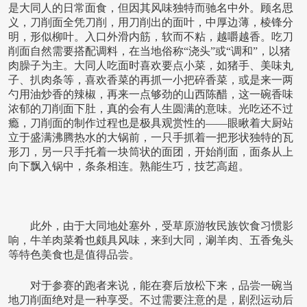
是大同人的日常面食，但因其风味独特而驰名中外。顾名思
义，刀削面全凭刀削，用刀削出的面叶，中厚边薄，棱锋分
明，形似柳叶。入口外滑内筋，软而不粘，越嚼越香。吃刀
削面自然需要搭配调料，在当地俗称“浇头”或“调和”，以猪
肉臊子为主。大同人吃面时喜欢要点小菜，如猪手、美味丸
子、扒肉条等，喜欢香菜的再抓一小把碎香菜，或是来一两
勺用油炒香的辣椒，再来一点够劲的山西陈醋，这一碗香味
浓郁的刀削面下肚，真的会有人生圆满的意味。光吃还不过
瘾，刀削面的制作过程也是极具观赏性的——眼瞅着大厨站
立于盛满沸腾热水的大锅前，一只手抓着一把形状独特的瓦
形刀，另一只手托着一块筒状的面团，开始削面，面条从上
向下飘入锅中，条条相连。熟能生巧，技艺高超。
此外，由于大同地处塞外，受草原游牧民族饮食习惯影
响，牛羊肉菜肴也颇具风味，来到大同，涮羊肉、五香兔头
等特色美食也是值得品尝。
对于参赛的跑者来说，能在赛后放松下来，品尝一碗当
地刀削面绝对是一种享受。不过需要注意的是，剧烈运动后