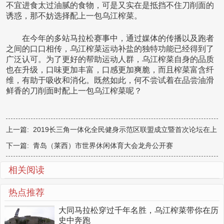
不宜进食太过油腻的食物，可是又实在是抵挡不住刀削面的
诱惑，那不妨选择配上一包乌江榨菜。
在今年的多站马拉松赛事中，通过媒体的传播以及跑者
之间的口口相传，乌江榨菜运动补盐的独特功能已经得到了
广泛认可。为了更好的帮助运动人群，乌江榨菜自身的品质
也在升级，口味更加丰富，口感更加爽脆，而且榨菜富含纤
维，有助于吸收和消化。既然如此，何不尝试着在品尝油滑
鲜香的刀削面时配上一包乌江榨菜呢？
上一篇:
2019长三角一体化全民健身示范区联盟成立暨首次论坛在上
海金山顺利召开
下一篇:
青岛（莱西）市世界休闲体育大会龙舟公开赛
相关阅读
热点推荐
大同马拉松穿过千年名胜，乌江榨菜带你在历
史中奔跑