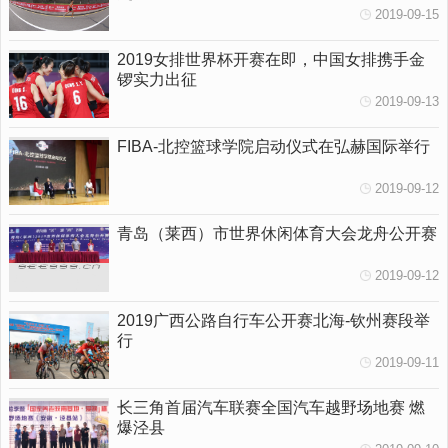
2019-09-15
2019女排世界杯开赛在即，中国女排携手金
锣实力出征
2019-09-13
FIBA-北控篮球学院启动仪式在弘赫国际举行
2019-09-12
青岛（莱西）市世界休闲体育大会龙舟公开赛
2019-09-12
2019广西公路自行车公开赛北海-钦州赛段举
行
2019-09-11
长三角首届汽车联赛全国汽车越野场地赛 燃
爆泾县