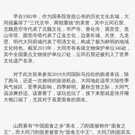
早在1982年，作为国务院首批公布的历史文化名城，大
同就赢得了“三代京华、两朝重镇”的美誉，其中云冈石窟、
北魏悬空寺代表了北魏文化，华严寺、善化寺、观音堂、觉
山寺塔、圆觉寺塔代表了辽金文化，边塞长城、兵堡、九龙
壁、明代大同府城代表了明清文化，构成了极为鲜明的地域
文化特色。截至2013年，大同市有各级文物保护单位346处，
其中全国重点文物保护单位27处，云冈石窟还被列入了世界
文化遗产名录。
对于此次前来参加2019大同国际马拉松的跑者来说，除
了跑马，还是一次难得的旅游机会。大同地处温带大陆性季
风气候区，受季风影响，四季鲜明。夏秋交替之际，大同气
温凉爽舒适。该赛赛了，该玩也玩了，接下来那就是张开嘴
大饱口福了，尤其对于喜爱面食的朋友。
山西素有“中国面食之乡”美名，刀削面被称作“面食之
王”，而大同刀削面更被誉为“面食王中王”。大同刀削面其实